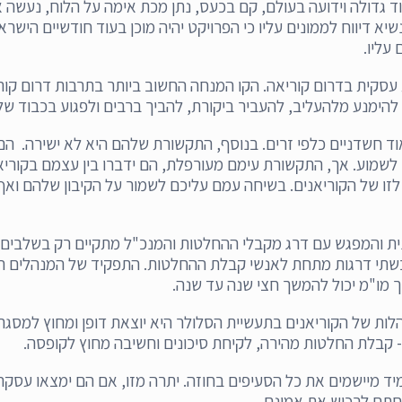
ד גדולה וידועה בעולם, קם בכעס, נתן מכת אימה על הלוח, נעשה 
יא דיווח לממונים עליו כי הפרויקט יהיה מוכן בעוד חודשיים הישר
עליו.
סקית בדרום קוריאה. הקו המנחה החשוב ביותר בתרבות דרום קור
ד חשדניים כלפי זרים. בנוסף, התקשורת שלהם היא לא ישירה. הם 
ו לשמוע. אך, התקשורת עימם מעורפלת, הם ידברו בין עצמם בקורי
ב לזו של הקוריאנים. בשיחה עמם עליכם לשמור על הקיבון שלהם 
נית והמפגש עם דרג מקבלי ההחלטות והמנכ"ל מתקיים רק בשלבים
שתי דרגות מתחת לאנשי קבלת ההחלטות. התפקיד של המנהלים הל
ך מו"מ יכול להמשך חצי שנה עד שנה.
ות של הקוריאנים בתעשיית הסלולר היא יוצאת דופן ומחוץ למסגר
קבלת החלטות מהירה, לקיחת סיכונים וחשיבה מחוץ לקופסה.
יד מיישמים את כל הסעיפים בחוזה. יתרה מזו, אם הם ימצאו עסק
לחתם לרכוש את אמונם.