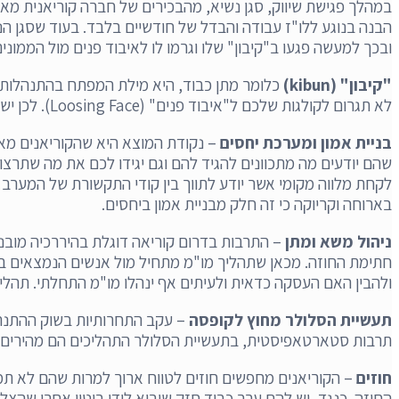
במהלך פגישת שיווק, סגן נשיא, מהבכירים של חברה קוריאנית מאו
הבנה בנוגע ללו"ז עבודה והבדל של חודשיים בלבד. בעוד שסגן הנש
ובכך למעשה פגעו ב"קיבון" שלו וגרמו לו לאיבוד פנים מול הממונים 
"קיבון" (
kibun
)
כלומר מתן כבוד, היא מילת המפתח בהתנהלות ע
לא תגרום לקולגות שלכם ל"איבוד פנים" (Loosing Face). לכן יש להימנע מלהעליב, להעביר ביקורת, להביך ברבים ולפגוע בכבוד של הקולוגות שלכם.
בניית אמון ומערכת יחסים
– נקודת המוצא היא שהקוריאנים מאו
שהם יודעים מה מתכוונים להגיד להם וגם יגידו לכם את מה שתרצ
לקחת מלווה מקומי אשר יודע לתווך בין קודי התקשורת של המער
בארוחה וקריוקה כי זה חלק מבניית אמון ביחסים.
ניהול משא ומתן
– התרבות בדרום קוריאה דוגלת בהיררכיה מוב
חתימת החוזה. מכאן שתהליך מו"מ מתחיל מול אנשים הנמצאים ב
ולהבין האם העסקה כדאית ולעיתים אף ינהלו מו"מ התחלתי. תהלי
תעשיית הסלולר מחוץ לקופסה
– עקב התחרותיות בשוק ההתנהל
תרבות סטארטאפיסטית, בתעשיית הסלולר התהליכים הם מהירים- 
חוזים
– הקוריאנים מחפשים חוזים לטווח ארוך למרות שהם לא תמ
החוזה. כנגד, יש להם ערך כבוד חזק שיבוא לידי ביטוי אחרי שהצ