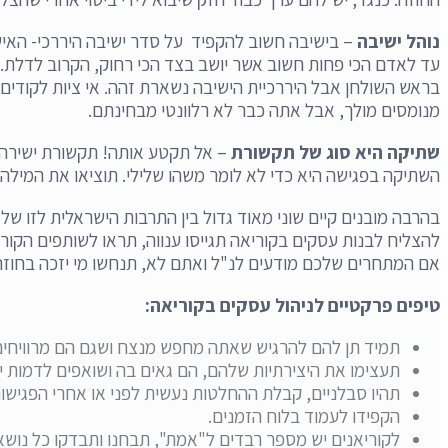
נוהל ישיבה
עד לאדם הכי פחות חשוב אשר יושב בצד הכי רחוק, הקרוב לדלת. 
בראש השולחן אבל היררכיית הישיבה נשארת זהה. אי ציות לקודים 
מנומסים מולך, אבל אתה כבר לא רלוונטי מבחינתם.
שתיקה היא סוג של תקשורת
– אל תקטע אותה! תקשורת ישירה ו
השתיקה בפגישה היא כדי לא לומר משהו שלילי. תוציאו את המילה 
בהרבה מובנים קיים שוני מאוד גדול בין התרבות הישראלית לזו ש
להצליח לבנות עסקים בקוריאה תגייסו ענווה, תראו לשותפים הקו
אם המתחרים שלכם מודעים לנ"ל ואתם לא, תנחשו מי יזכה בחוזה
טיפים פרקטיים לניהול עסקים בקוריאה:
תמיד תן להם להרגיש שאתה מחפש מנצח ושגם הם מרוויחי
תעצימו את היצירתיות שלהם, הם גאים בה ושואפים לדמות יות
תהיו סבלניים, קבלת ההחלטות נעשית לפני או אחרי הפגישו
הקפידו לעמוד בלוח הזמנים.
לקוריאנים יש מספר רבדים ל"אמת", תבחנו ותבדקו כל נושא 