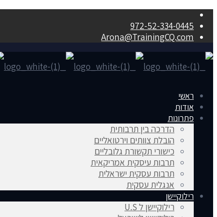
972-52-334-0445
Arona@TrainingCQ.com
ראשי
אודות
פתרונות
הדרכה בין תרבותית
הובלת צוותים וירטואליים
כישורי תקשורת גלובליים
תרבות עיסקית אמריקאית
תרבות עסקית ישראלית
אנגלית עסקית
רילוקיישן
רילוקיישן ל U.S