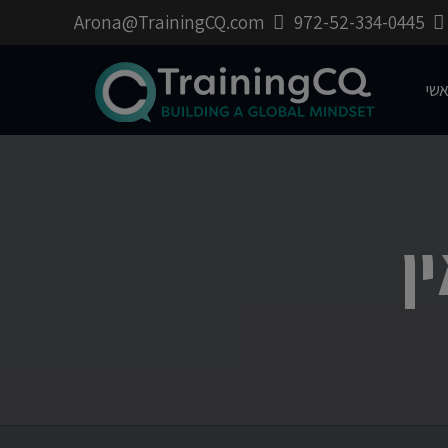
Arona@TrainingCQ.com
972-52-334-0445
שי
ן