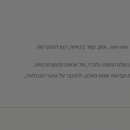
העולם הפוסט גלובלי והווירטואלי מביא עמו אתגרים מהותיים ביצירת קשרים עיסקיים כנים, אוטנטים, המבוססים על תחושת win-win , אמון, קשר בינאישי, רצון להתקדמות
בעולם הפוסט-גלובלי, מול אנשים ממגוון תרבויות.
ת וקביעות שונות משלנו, להתגבר על אתגרי טכנולוגיה,