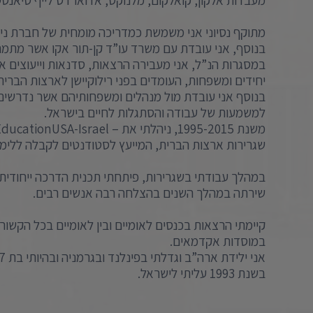
מעבדות אלקון, קואלקום, מלנוקס, אדוארדס לייף סיאנסס 
מתוקף נסיוני אני משמשת כמדריכה מומחית של חברת ניוד אמריקאי (nc
בנוסף, אני עובדת עם משרד עו”ד קן-תור אקו אשר מתמחה ב
במסגרות הנ”ל, אני מעבירה הרצאות, סדנאות וייעוצים אי
יחידים ומשפחות, העומדים בפני רילוקיישן לארצות הברית
בנוסף אני עובדת מול מנהלים ומשפחותיהם אשר נדרשים
למשמעות של עבודה והסתגלות לחיים בישראל.
שגרירות ארצות הברית, המייעץ לסטודנטים לקבלה ללימו
במהלך עבודתי בשגרירות, פיתחתי תכנית הדרכה ייחודית
שירתה במהלך השנים בהצלחה רבה אנשים רבים.
קיימתי הרצאות בכנסים לאומיים ובין לאומיים בכל הקשור ל
במוסדות אקדמאים.
בשנת 1993 עליתי לישראל.