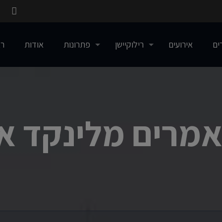
ים
אירועים
רילוקיישן
פתרונות
אודות
רא
מרים מלינקד אי