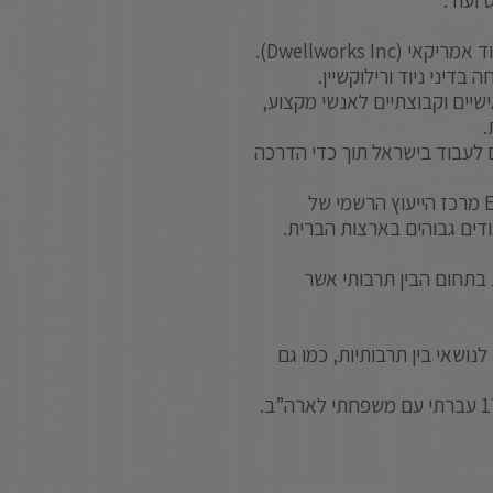
ועוד.
Dwellworks I).
דיני ניוד ורילוקשיין.
שיים וקבוצתיים לאנשי מקצוע,
.
 לעבוד בישראל תוך כדי הדרכה
משנת 1995-2015, ניהלתי את – EducationUSA-Israel מרכז הייעוץ הרשמי של
דים גבוהים בארצות הברית.
 בתחום הבין תרבותי אשר
נושאי בין תרבותיות, כמו גם
אני ילידת ארה”ב וגדלתי בפינלנד ובגרמניה ובהיותי בת 17 עברתי עם משפחתי לארה”ב.