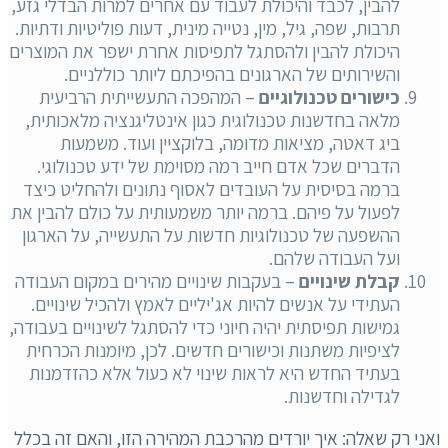
להבין, לכבד והיכולת לעבוד עם אחרים למרות הבדלי גזע,
תרבות, שפה, גיל, מין, נטייה מינית, דעות פוליטיות ודתיות.
היכולת להבין ולהסתגל לתפיסות אחרת ישפר את המוצרים
והשירותים של הארגונים בהפיכתם ליותר כוללניים.
כישורים טכנולוגיים
– המהפכה התעשייתית הרביעית
מלאה בחדשנות טכנולוגית כגון אינטליגנציה מלאכותית,
ביג דאטה, מציאות מדומה, בלוקציין ועוד. משמעות
הדברים שכל אדם חייב רמה מסוימת של ידע טכנולוגי.
ברמה בסיסית על העובדים לאסוף נתונים ולהחליט כיצד
לפעול על פיהם. ברמה יותר משמעותית על כולם להבין את
ההשפעה של טכנולוגיות חדשות על התעשייה, על הארגון
ועל העבודה שלהם.
קבלת שינויים
– בעקבות שינויים מהירים במקום העבודה
העתידי על אנשים להיות אג'יליים לאמץ ולהכיל שינויים.
גמישות תפיסתית יהיה חיוני כדי להסתגל לשינויים בעבודה,
לציפיות משתנות וכישורים חדשים. לכן, מיומנות הכרחית
בעתיד החדש היא לראות שינוי לא כעול אלא כהזדמנות
לגדילה וחדשנות.
ואני רק שאלה: איך יורדים מהרכבת המהירה הזו, והאם זה בכלל