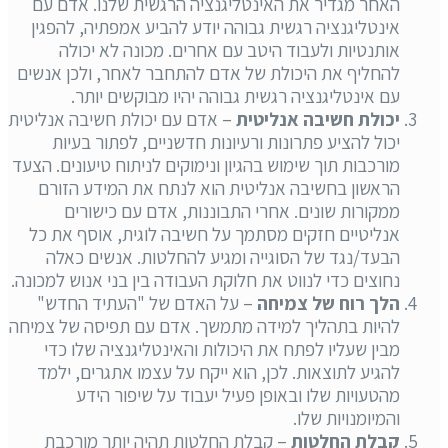
האחר מגדיר את האינטליגנציה הרגשית שלנו. אדם עם
אינטליגנציה רגשית גבוהה יודע להביע אמפתיה, להפגין
אותנטיות ולעבוד היטב עם אחרים. מכונה לא יכולה
להחליף את היכולת של אדם להתחבר לאחר, ולכן אנשים
עם אינטליגנציה רגשית גבוהה יהיו מבוקשים יותר.
יכולת חשיבה אנליטית
– אדם עם יכולת חשיבה אנליטית
יכול להציע פתרונות ורעיונות חדשניים, לפתור בעיות
מורכבות תוך שימוש בהגיון ונימוקים לניתוח טיעונים. הצעד
הראשון בחשיבה אנליטית הוא לנתח את המידע הזורם
ממקורות שונים. אחרי התבוננות, אדם עם כישורים
אנליטיים חזקים מסתמך על חשיבה לוגית, אוסף את כל
הבעד/נגד של הסוגייה ומגיע להחלטות. אנשים כאלה
נחוצים כדי לנווט את חלוקת העבודה בין בני אנוש למכונה.
הלך רוח של צמיחה
– על האדם של "העתיד החדש"
להיות בתהליך למידה מתמשך. אדם עם תפיסה של צמיחה
מבין שעליו לפתח את היכולות והאינטליגנציה שלו כדי
להגיע לתוצאות. לכן, הוא ייקח על עצמו אתגרים, ילמד
מהטעויות שלו ובאופן פעיל יעבוד על שיפור הידע
והמיומנויות שלו.
קבלת
החלטות
– קבלת החלטות תהיה יותר מורכבת