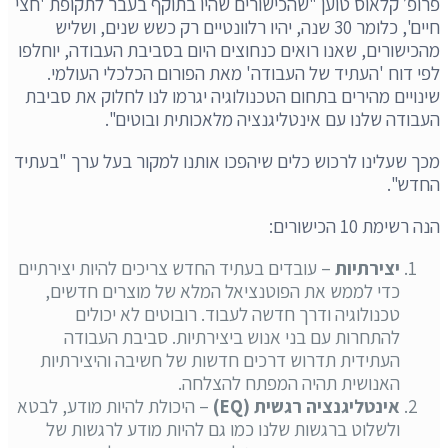
פרופ׳ קלאוס טוען "שהכישורים שהיו בתוקף בעבר לתקופת 'חצי
חיים', כלומר 30 שנה, יהיו רלוונטיים רק כשש שנים, ושליש
מהכישורים, שאנו רואים כנחוצים היום בסביבת העבודה, יוחלפו
לפי דוח 'העתיד של העבודה' מאת הפורום הכלכלי העולמי.
שינויים מהירים בתחום הטכנולוגיה יגרמו לנו לחלוק את סביבת
העבודה שלנו עם אינטליגנציה מלאכותית ובוטים".
מכך שעלינו לרכוש כלים שיהפכו אותנו למקור בעל ערך "בעתיד
החדש".
הנה רשימת 10 הכישורים:
יצירתיות
– עובדים בעתיד החדש צריכים להיות יצירתיים
כדי לממש את הפוטנציאל המלא של מוצרים חדשים,
טכנולוגיה ודרך חדשה לעבוד. רובוטים לא יכולים
להתחרות עם בני אנוש ביצירתיות. סביבת העבודה
העתידית תדרוש דרכים חדשות של חשיבה והיצירתיות
האנושית תהיה המפתח להצלחה.
אינטליגנציה רגשית
(EQ)
– היכולת להיות מודע, לבטא
ולשלוט ברגשות שלנו כמו גם להיות מודע לרגשות של