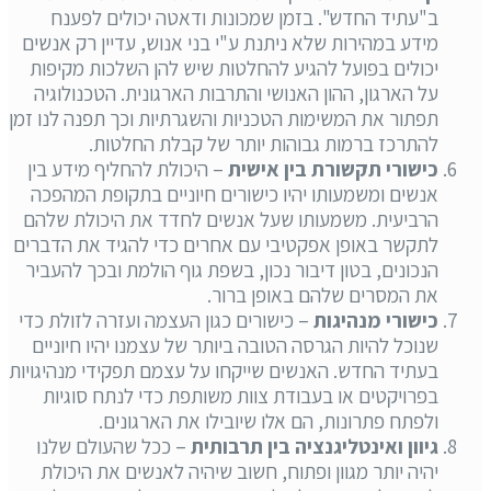
ב"עתיד החדש". בזמן שמכונות ודאטה יכולים לפענח
מידע במהירות שלא ניתנת ע"י בני אנוש, עדיין רק אנשים
יכולים בפועל להגיע להחלטות שיש להן השלכות מקיפות
על הארגון, ההון האנושי והתרבות הארגונית. הטכנולוגיה
תפתור את המשימות הטכניות והשגרתיות וכך תפנה לנו זמן
להתרכז ברמות גבוהות יותר של קבלת החלטות.
כישורי תקשורת בין אישית
– היכולת להחליף מידע בין
אנשים ומשמעותו יהיו כישורים חיוניים בתקופת המהפכה
הרביעית. משמעותו שעל אנשים לחדד את היכולת שלהם
לתקשר באופן אפקטיבי עם אחרים כדי להגיד את הדברים
הנכונים, בטון דיבור נכון, בשפת גוף הולמת ובכך להעביר
את המסרים שלהם באופן ברור.
כישורי מנהיגות
– כישורים כגון העצמה ועזרה לזולת כדי
שנוכל להיות הגרסה הטובה ביותר של עצמנו יהיו חיוניים
בעתיד החדש. האנשים שייקחו על עצמם תפקידי מנהיגויות
בפרויקטים או בעבודת צוות משותפת כדי לנתח סוגיות
ולפתח פתרונות, הם אלו שיובילו את הארגונים.
גיוון ואינטליגנציה בין תרבותית
– ככל שהעולם שלנו
יהיה יותר מגוון ופתוח, חשוב שיהיה לאנשים את היכולת