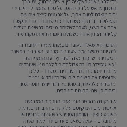
כדי לבצע אינטראקציה בין אישית מרחוק, יש צורך
בתכנון מראש על רצף הזמן. על מנת שהמודל ההיברידי
יהיה מוצלח לטווח ארוך, על ארגונים לייצר אירועים
ופעילויות חברתיות משותפות כדי שחברי הצוות יתקשרו
אחד עם השני, מעבר לשליחת מיילים ולרשימת מטלות.
קל יותר הפגין אחוה כשכולם בשגרה באותו מקום פיזי.
הסיכון הוא שאלה שעובדים באותו משרד יתחברו זה
לזה יותר מאשר אלה שעובדים מרחוק. העובדים במשרד
ירגישו יותר שייכות ואלה "שבחוץ" עם הזמן יחשבו
"כאווטסיידרים". זה עלול להוביל לכך שמי שעובדים
מהבית יתמרמרו נגד העובדים במשרד – על כך
שתופסים את תשומת ליבו של המנהל או נהנים
מהטבות כלכליות, ובסופו של דבר ייווצר חוסר אמון
וריחוק בין שתי קבוצות העובדים.
עוד נקודה בהקשר הזה; אחד הגורמים המנבאים
אריכות ימים הינו קיומם של קשרים החברתיים. רמת
האוקסיטוצין – הורמון המופרש כשאנחנו קרובים או
מתחבקים – עולה כשאנו צועדים יחד למען מטרה