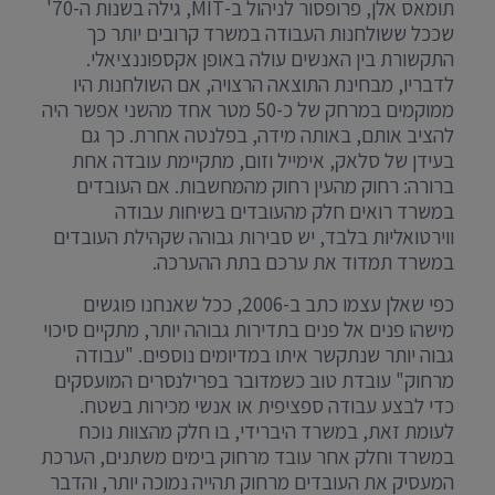
תומאס אלן, פרופסור לניהול ב-MIT, גילה בשנות ה-70'
שככל ששולחנות העבודה במשרד קרובים יותר כך
התקשורת בין האנשים עולה באופן אקספוננציאלי.
לדבריו, מבחינת התוצאה הרצויה, אם השולחנות היו
ממוקמים במרחק של כ-50 מטר אחד מהשני אפשר היה
להציב אותם, באותה מידה, בפלנטה אחרת. כך גם
בעידן של סלאק, אימייל וזום, מתקיימת עובדה אחת
ברורה: רחוק מהעין רחוק מהמחשבות. אם העובדים
במשרד רואים חלק מהעובדים בשיחות עבודה
ווירטואליות בלבד, יש סבירות גבוהה שקהילת העובדים
במשרד תמדוד את ערכם בתת ההערכה.
כפי שאלן עצמו כתב ב-2006, ככל שאנחנו פוגשים
מישהו פנים אל פנים בתדירות גבוהה יותר, מתקיים סיכוי
גבוה יותר שנתקשר איתו במדיומים נוספים. "עבודה
מרחוק" עובדת טוב כשמדובר בפרילנסרים המועסקים
כדי לבצע עבודה ספציפית או אנשי מכירות בשטח.
לעומת זאת, במשרד היברידי, בו חלק מהצוות נוכח
במשרד וחלק אחר עובד מרחוק בימים משתנים, הערכת
המעסיק את העובדים מרחוק תהייה נמוכה יותר, והדבר