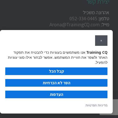
יצירת קשר
אהרונה משכיל
טלפון:
052-334-0445
מייל:
Arona@TrainingCQ.com
×
ענת גלר
Training CQ
אנו משתמשים בעוגיות כדי להבטיח את תפקוד
טלפון:
054-203-8008
האתר ולשפר את חוויית המשתמש. אפשר לבחור אילו סוגי עוגיות
מייל:
anat@trainingcq.com
להפעיל.
קבל הכל
הסר לא הכרחיות
העדפות
© כל הזכויות שמורות ל - Training CQ
מדיניות
מדיניות הפרטיות
פרטיות
|
בניית אתרי וורדפרס
- אביחי