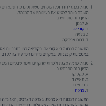
מנהל נכנס לחדר וכל הנוכחים משתתקים מיד ונעמדים כדי
הטובה ביותר לממש את רעיונותיו של המנהל.
הדיון הזה מתרחש ב:
א. לבנון
ב.
קוריאה
ג. בלגיה
ד. דרום אפריקה
התשובה הנכונה היא קוריאה. בקוריאה כמו בתרבויות אס
באמצעות קונצנזוס. במקרים נדירים הפרט ירצה לקדם את
מנהל מראה מצגת ולמרות שהקדים ואמר שבסיום המצגת 
הדיון הזה מתרחש ב:
א. מקסיקו
ב. תאילנד
ג. ניו זילנד
ד
. צרפת
התשובה הנכונה היא צרפת. בצרפת הצרכים, האג'נדה וה
אפשר להתקדם. זו הסיבה ששאלות, דבייטים ו'הפרעות'