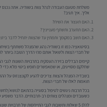
משלחת מטעם העבודה לנהל צוות בשוודיה. אתה נכנס לרא
אליך. איך תגיב?
האם תעצור את השיח?
האם תתערב ותשתף מענייניך?
האם תשב במקומך ותמתין עד שהצוות יתחיל לדבר ביזנ
בסיטואציה כמו זו בשוודיה נהוג שהמנהל משתתף בשיחה
של חברי הצוות ולשאול אותם מהי הדרך הטובה ביותר ל
קיימים הבדלים בזירה העסקית בתרבויות השונות לגבי הת
שחלקם מסוייגים, או שמאפשרים חופש ביטוי מלא כדי ל
בשבדיה המנהל והצוות צריכים להגיע לקונצנזוס על הה
תואמות לאלו של חברי הצוות.
בכל תרבות ניגשים לטיפול בסוגייה בהתאם לנושא/לחשיבו
כשעובדים ומנהלים צוותים רב-תרבותיים. הדבר משפיע על
להלן 5 שאלות ותשובות לגבי התייחסות של תרבויות שונות לעבודת צוות.