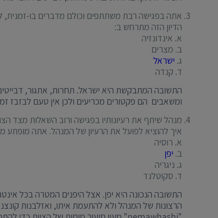
אתה בפגישה רבת משתתפים וכולם מדברים בו-זמנית, לא מ
הדיון הזה מתרחש ב:
א. אינדונזיה
ב. מצרים
ג.
ישראל
ד. קנדה
התשובה המתבקשת היא ישראל. תחרות, אתגור, דבייטים וכ
ומשאבים הם פקטורים מכריעים ולכן אין טעם לבזבז זמ
מנהל שיתף את רעיונותיו בפגישה ורוב השאלות מצד הצוו
איך להוציא לפועל את הרעיון של המנהל. אתה מופתע מכ
א. רוסיה
ב.
יפן
ג. ניגריה
ד. סקוטלנד
התשובה הנכונה היא יפן. אצל היפנים המטרה בכל אינטר
הרצונות של המנהל ולא להתעמת איתו, ואזלבנות קונצנז
"nemawhashi" מעין סיעור מוחות של הצוות כדי להתניע רעיונות, ליישר קו עם רעיונות שלא בקונצנזוס ולאחר מכן להציג תוצאות למנהל.