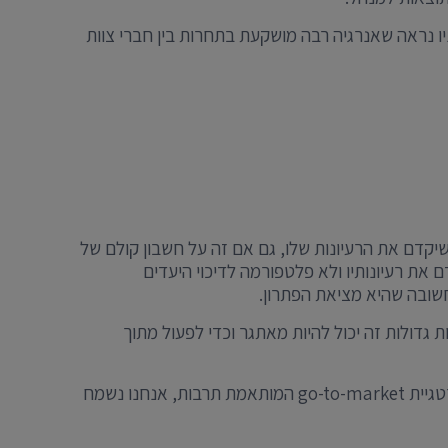
יו נראה שאנרגיה רבה מושקעת בתחרות בין חברי צוות
יקדם את הרעיונות שלו, גם אם זה על חשבון קולם של
את רעיונותיו ולא פלטפורמה לדיכוי היעדים
חשובה שהיא מציאת הפתרון.
גדולות זה יכול להיות מאתגר וכדי לפעול מתוך
אם אתם נתקלים באתגרים בפעילות עסקית עם עמיתים/צוותי עבודה בכל מקום בעולם ואתם לא יודעים איך לפעול באסטרטגיית go-to-market המותאמת תרבות, אנחנו נשמח