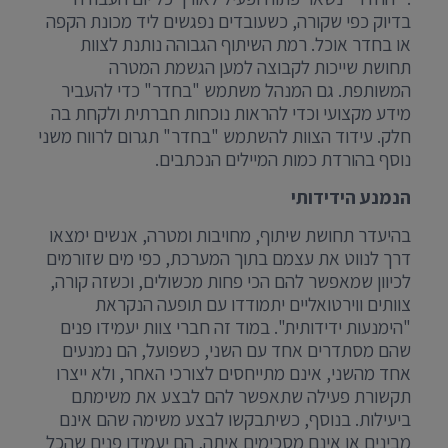
בדיוק כפי שקורה, כשעובדים נפגשים ליד מכונת הקפה
או בחדר אוכל. רמת השיתוף הגבוהה נותנת לצוות
תחושת שייכות לקבוצה למען הגשמת המטרה
המשותפת. גם המנהל משתמש "בחדר" כדי להעביר
מידע מקצועי וכדי להראות נוכחות חברתית ולקחת בה
חלק. עידוד הצוות להשתמש "בחדר" תגרום לרווח משני
נוסף בהורדת כמות המיילים הנכתבים.
הנמנע הידידותי
בהיעדר תחושת שיתוף, מחויבות ומטרה, אנשים ימצאו
דרך לנווט את עצמם בתוך המערכת, כפי מים שזורמים
לכיוון שמאפשר להם הכי פחות מכשולים, וכשזה קורה,
צוותים ווירטואליים יתמודדו עם תופעה הנקראת
"הימנעות ידידותית". במוד זה חברי צוות יעמידו פנים
שהם מסתדרים אחד עם השני, כשפועל, הם נמנעים
אחד מהשני, אינם מתייחסים לצורכי האחר, ולא ייצרו
תקשורת פעילה שתאפשר להם לבצע את משימתם
ביעילות. בנוסף, כשיתבקשו לבצע משימה שהם אינם
מבינים או אינם מסכימים איתה, הם יעמידו פנים שהכל