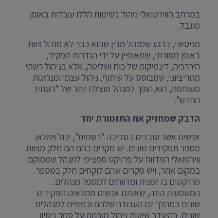
במרחב הווירטואלי ניהול בשיטות הללו עובדות באופן
מוגבל.
מניסיוני, ברגע שמנהל מבין שהוא כבר לא מנהל צוות
באופן מסורתי, שמאופיין על ידי הגדרות תפקיד,
היררכיה, דינמיקות של כוח ושליטה, אלא בניהול רשתי
מטריציוני, שמבוסס על שיתוף, ניהול עצמי ומנהיגות
משותפת, הוא הופך למנהל מוצלח יותר של "העתיד
החדש".
הדבק שמחזיק את התזמורת יחד
אנשים אשר עובדים בסביבה "רשתית", יכול וימלאו
מספר תפקידים שונים. יש מקרים בהם הם חלק מצוות
ווירטואלי המדווח על פרויקט ספציפי למנהל שממוקם
במקום אחר, ויש מקרים שהם לוקחים חלק במספר
פרויקטים בו זמנית ומדווחים למספר מנהלים.
המשמעות הינה, שאותם אנשים ממלאים תפקידים
שונים במהלך יום העבודה שלהם וכפופים למנהלים
שונים. בהיעדר שיטות ניהול מובנות על סמך ניסיון