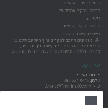
ניהול צוותים וירטואליים
תרבות עיסקית אמריקאית
רילוקיישן
תרבות עסקית ישראלית
כישורי תקשורת באנגלית
מזמינים אתכם לבקר בערוץ היוטיוב שלנו
בו
תמצאו סרטונים קצרים על תקשורת בין־תרבותית,
מנהיגות גלובלית וכלים מעשיים לעבודה חוצה תרבויות.
יצירת קשר
אהרונה משכיל
טלפון:
052-334-0445
מייל:
Arona@TrainingCQ.com
×