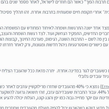
לם תרבות הפוך" כאשר הם חוזרים לישראל, לאחר מספר שנים בהם ה
״ אחרי תקופת חיים שמעותית בתרבות אחרת. זהו תהליך פסיכולוג
. מצד אחד ישנה התרגשות ושמחה לאיחוד המחודש עם המשפחה המו
ברים החדשים, התפקיד הנחשק ועוד. לצד רגשות השמחה והעצב, מ
בין פה לשם – התרבות השונה, הנימוס, מערכת החינוך, קבוצות ה
ם כישורים ואסטרטגיות ניהול חדשות ומגוונות, ורק לאחר חזרתו 
עוברים לגור במדינה אחרת. יתרה מזאת ככל שהעובד הצליח יותר 
וד עובדים גלובלי
Ern
) נמצא כי 40% מהעובדים שחזרו מרילוקשיין עוזבים 
ינות עם יוקר מחייה גבוה כמו יפן והונג-קונג, העלות יכולה להגיע
מדוע דווקא כשהארגון יכול להפיק תועלת מהעובדים שחוזרים מרילו