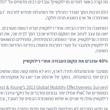
מה קורה כאשר חוזרים מרילוקשיין? עובדים רבים מדווחים על "ה
הלם תרבות הפוך מוגדר כתהליך של הסתגלות מחדש לתרבות ״הבית
ושהחזרה אל ארץ המוצא תהיה חלקה.
המחשבה על חזרה הביתה אחרי רילוקשיין יוצרת רגשות מעורבים
ישנו גם עצב לעזוב את המקום החדש שכבר הפך לבית שני, את הח
החזרה מרילוקשיין. אחרי השמחה ההתחלתית, מתחילים ההשוואות 
לרילוקשיין והתגבר על פערי התרבות והשפה במדינה החדשה חוזר ע
השתנה.
40% עוזבים את מקום העבודה אחרי רילוקשיין
מסתבר שההסתגלות חזרה לארץ, היא לא פחות קשה ממה שחווים כש
רבים יותר בהסתגלות. בסקר של ארנסט אנד יאנג על אפקטיביות ני
est & Young’s 2013 Global Mobility Effectiveness Survey
(
המספרים של PwC אפילו יותר גבוהים ומדברים על היקף עזיבה של 44%. עבור החברות שעובדיהם עזבו, זוהי תשואה גרועה להשקעה יקרה.
רילוקשיין עולה פי שניים או שלוש ממשכורת הבסיס של העובד, ובמד
אז מדוע החברות לא מצליחות לקטוף את פירות החזרה מרילוקשיין? 