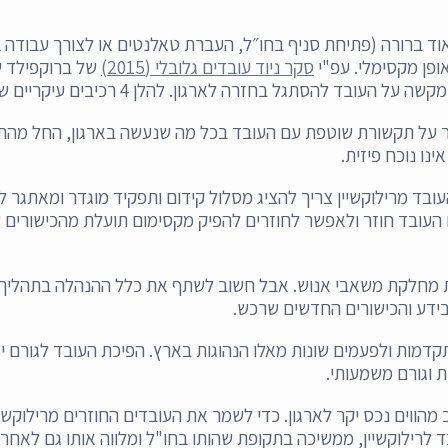
 ברורה (פתיחת סניף בחו״ל, העברת טאלנטים או לצורך עבודה בפ
ופן מקסימלי. עפ"י
סקר ניוד עובדים גלובלי (2015)
של ברוקפילד שירותי ר
גון. להלן 4 רכיבים עיקריים שתכנית אסטרטגיית החזרה צריכה לכלול:
ר על תקשורת שוטפת עם העובד בכל מה שנעשה בארגון, החל מהתפתח
ו נוכח פיזית.
שר שואף למקסם את ה- ROI של העובד מרילוקשיין צריך להציג מסלול קידום ותפקיד 
העובד חוזר ולאפשר לחוזרים להפיק מקסימום תועלת מהכישורים 
ת מחלקת משאבי אנוש. אבל חשוב לשתף את כלל ההנהלה בתהליך 
בידע והכישורים החדשים שרכש.
דמות ולפעמים שונות מאלו הנהוגות בארץ. הפיכת העובד לגורם ידע
ות וגורם משמעותי.
ב מהווים נכס יקר לארגון. כדי לשמר את העובדים החוזרים מרילוקשי
לרילוקשיין, ממשיכה בתקופת שהותו בחו"ל ומלווה אותו גם לאחר 