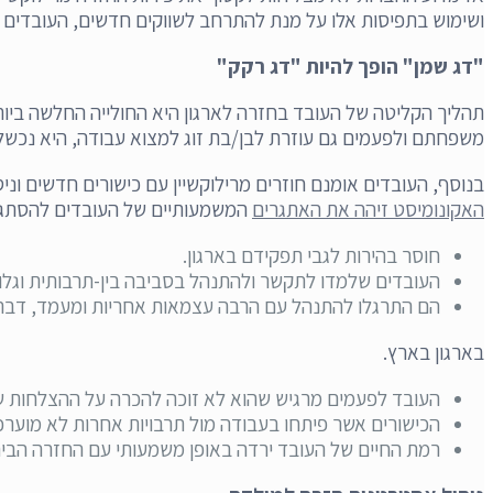
ושימוש בתפיסות אלו על מנת להתרחב לשווקים חדשים, העובדים 
"דג שמן" הופך להיות "דג רקק"
תהליך הקליטה של העובד בחזרה לארגון היא החולייה החלשה ביו
משפחתם ולפעמים גם עוזרת לבן/בת זוג למצוא עבודה, היא נכשלת
בנוסף, העובדים אומנם חוזרים מרילוקשיין עם כישורים חדשים וניסיון גלובלי אבל 41% מהם חוזרים לאותו התפקיד לפ
האקונומיסט זיהה את האתגרים
המשמעותיים של העובדים להסתגלו
חוסר בהירות לגבי תפקידם בארגון.
העובדים שלמדו לתקשר ולהתנהל בסביבה בין-תרבותית וגלוב
הם התרגלו להתנהל עם הרבה עצמאות אחריות ומעמד, דב
בארגון בארץ.
העובד לפעמים מרגיש שהוא לא זוכה להכרה על ההצלחות שה
הכישורים אשר פיתחו בעבודה מול תרבויות אחרות לא מוערכ
רמת החיים של העובד ירדה באופן משמעותי עם החזרה הבי