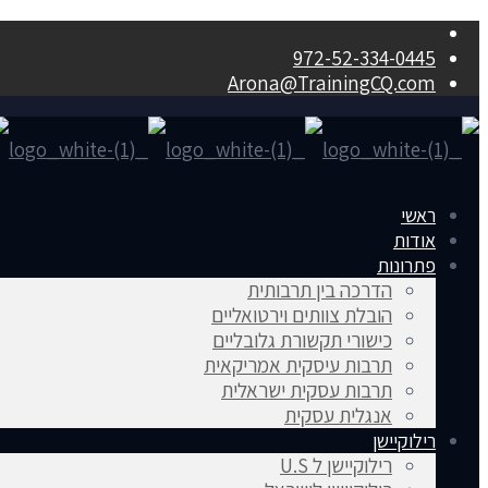
972-52-334-0445
Arona@TrainingCQ.com
ראשי
אודות
פתרונות
הדרכה בין תרבותית
הובלת צוותים וירטואליים
כישורי תקשורת גלובליים
תרבות עיסקית אמריקאית
תרבות עסקית ישראלית
אנגלית עסקית
רילוקיישן
רילוקיישן ל U.S