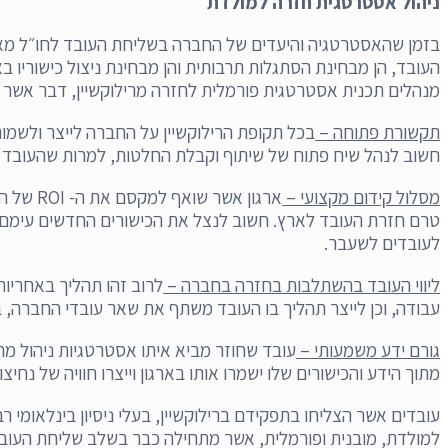
ניהול אסטרטגית חזרה למולדת
בזמן שהאסטרטגיה והיעדים של החברה בשליחת העובד לחו״ל מאוד
העובד, הן מבחינת הסתגלות תרבותית והן מבחינת ניצול כישוריו בא
מנהלים תכנית אסטרטגית פורמלית לחזרה מרילוקשיין, דבר אשר מקשה על העובד להסתגל בחזרה לאר
תקשורת פתוחה –
בכל תקופת הרילוקשיין על החברה לייצר ולשמו
חשוב לנהל שיח פתוח של שיתוף וקבלת החלטות, למרות שהעובד אינ
מסלול קידום מקצועי –
ארגון א
טרם חזרת העובד לארץ. חשוב לנצל את הכישורים החדשים עימם 
לעובדים לשעבר.
ליווי העובד בהשתלבות בחזרה בחברה –
לרוב זהו תהליך באחריו
עבודה, וכן לייצר תהליך בו העובד משתף את שאר עובדי החברה, 
גורם ידע משמעותי
–
עובד שחוזר מביא איתו אסטרטגיות ניהול מתק
מתוך הידע והכישורים שלו ישמרו אותו בארגון וייצרו חוויה של נחיצ
עובדים אשר הצליחו בתפקידם ברילוקשיין, בעלי ניסיון בינלאומי ר
למולדת, מובנית ופורמלית, אשר מתחילה כבר בשלב שליחת העובד 